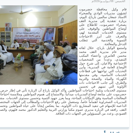
الخميس: 08/يـولـيــو/2026م
قام وكيل محافظة حضرموت
لشؤون مديريات الوادي والصحراء
الاستاذ جمعان سالمين بارباع، اليوم،
بزيارة تفقدية إلى مديرية القف
بصحراء حضرموت، للاطلاع على
أوضاع المواطنين والوقوف على
مستوى الخدمات المقدمة لهم،
والتعرف على أبرز الاحتياجات
التنموية والخدمية التي تتطلب
التدخل والمعالجة.
واستمع الوكيل بارباع، خلال لقائه
مدير عام مديرية القف محمد
محسن العامري، وأعضاء المكتب
التنفيذي، وعدداً من الشخصيات
الاجتماعية والأعيان، إلى شرحٍ حول
الأوضاع العامة في المديرية، وأبرز
التحديات التي تواجهها في قطاعات
الخدمات الأساسية، وفي مقدمتها
الكهرباء والمياه والصحة والتربية
والطرق، إلى جانب الاحتياجات ذات
الأولوية التي تسهم في تحسين
مستوى الخدمات وتلبية احتياجات المواطنين. وأكد الوكيل بارباع أن الزيارة تأتي في إطار حرص
حضرموت على متابعة أوضاع المديريات ميدانياً، والاستماع إلى هموم المواطنين وملامسة احتيا
المعالجات المناسبة وفق الإمكانات المتاحة، وبما يعزز جهود التنمية وتحسين مستوى الخدمات. مش
المديريات الصحراوية اهتماماً خاصاً، وستعمل على رفع الاحتياجات والمطالب إلى الجهات المختص
الداعمة للإسهام في تنفيذ المشاريع ذات الأولوية، بما ينعكس إيجاباً على حياة المواطنين و
القف. رافقه في الزيارة مديري عموم مكتبا وزارتي التربية والتعليم الدكتور محمد فلهوم، والصح
العمودي، وعدد من المسؤولين في الجهات ذات العلاقة.