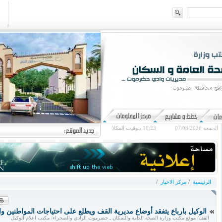
الجمعة 07/08/2026
10:23
بتوقيت المكلا
الرئيسية
/
مركز الاخبار
/
الوكيل بارباع يتفقد أوضاع مديرية القف ويطلع على احتياجات المواطنين و
القف/ موقع مكتب وزارة الصحة العامة والسكان ـ حضرموت الوادي والصحراء/ مكتب اعلام الوكيل